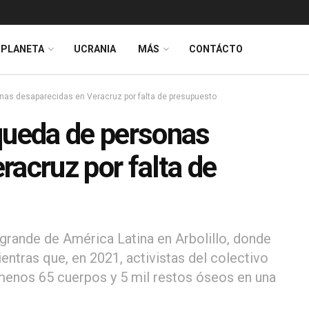
PLANETA
UCRANIA
MÁS
CONTÁCTO
nas desaparecidas en Veracruz por falta de presupuesto
queda de personas
racruz por falta de
 grande de América Latina en Arbolillo, donde
ntras que, en 2021, activistas del colectivo
 menos 65 cuerpos y 5 mil restos óseos en una