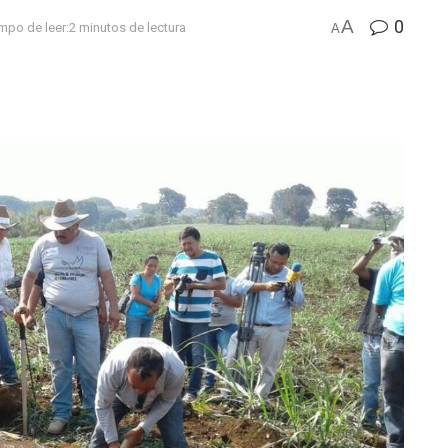
A
0
mpo de leer:2 minutos de lectura
A