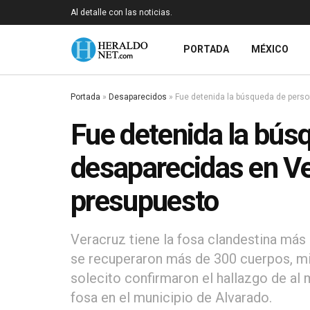
Al detalle con las noticias.
PORTADA
MÉXICO
Portada
»
Desaparecidos
»
Fue detenida la búsqueda de perso
Fue detenida la bús
desaparecidas en Ve
presupuesto
Veracruz tiene la fosa clandestina más
se recuperaron más de 300 cuerpos, mie
solecito confirmaron el hallazgo de al
fosa en el municipio de Alvarado.