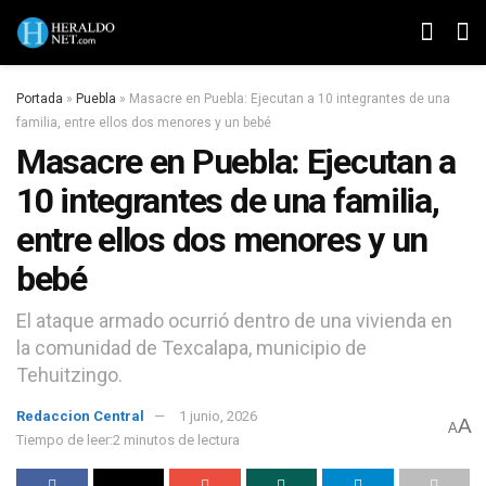
Portada
»
Puebla
»
Masacre en Puebla: Ejecutan a 10 integrantes de una
familia, entre ellos dos menores y un bebé
Masacre en Puebla: Ejecutan a
10 integrantes de una familia,
entre ellos dos menores y un
bebé
El ataque armado ocurrió dentro de una vivienda en
la comunidad de Texcalapa, municipio de
Tehuitzingo.
Redaccion Central
1 junio, 2026
A
A
Tiempo de leer:2 minutos de lectura