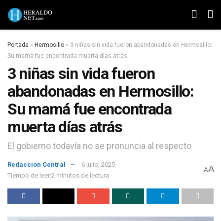
Portada
»
Hermosillo
»
3 niñas sin vida fueron abandonadas en Hermosillo:
Su mamá fue encontrada muerta días atrás
3 niñas sin vida fueron
abandonadas en Hermosillo:
Su mamá fue encontrada
muerta días atrás
El gobierno todavía no se pronuncia al respecto
Redaccion Central
6 julio, 2025
A
A
Tiempo de leer:2 minutos de lectura