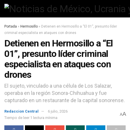
Portada
»
Hermosillo
»
Detienen en Hermosillo a “El 01”, presunto líder
criminal especialista en ataques con drones
Detienen en Hermosillo a “El
01”, presunto líder criminal
especialista en ataques con
drones
El sujeto, vinculado a una célula de Los Salazar,
operaba en la región Sonora-Chihuahua y fue
capturado en un restaurante de la capital sonorense.
Redaccion Central
6 julio, 2026
A
A
Tiempo de leer:1 lectura mínima