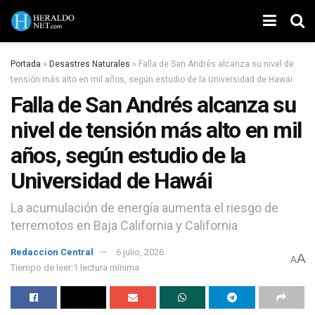
Portada
»
Desastres Naturales
»
Falla de San Andrés alcanza su nivel de
tensión más alto en mil años, según estudio de la Universidad de Hawái
Falla de San Andrés alcanza su
nivel de tensión más alto en mil
años, según estudio de la
Universidad de Hawái
La acumulación de energía aumenta el riesgo de
terremotos en Baja California y California
Redaccion Central
6 julio, 2026
A
A
Tiempo de leer:1 lectura mínima