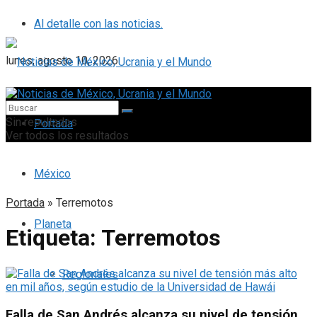
Al detalle con las noticias.
lunes, agosto 10, 2026
Sin resultados
Portada
Ver todos los resultados
México
Portada
»
Terremotos
Planeta
Etiqueta:
Terremotos
Regionales
Falla de San Andrés alcanza su nivel de tensión