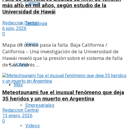
Ciencia
más alto en mil años, según estudio de la
Universidad de Hawái
Redaccion Central
Tecnología
6 julio, 2026
0
Varios
Mapa de donde pasa la falla. Baja California /
California – Una investigación de la Universidad de
Hawái reveló que la presión sobre el sistema de falla
de San Andrés ...
Ucrania
Más
Meteotsunami fue el inusual fenómeno que deja
35 heridos y un muerto en Argentina
Empresariales
Redaccion Central
13 enero, 2026
0
Videos