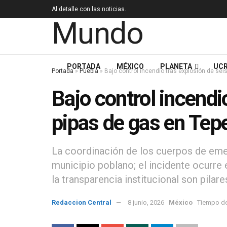
Al detalle con las noticias.
PORTADA
MÉXICO
PLANETA
UCR
Portada
»
Puebla
»
Bajo control incendio tras explosión de se
Bajo control incendi
pipas de gas en Tep
La coordinación de los cuerpos de eme
municipio poblano; el incidente ocurre
la transparencia institucional son pila
Redaccion Central
8 junio, 2026
México
Tiempo de 