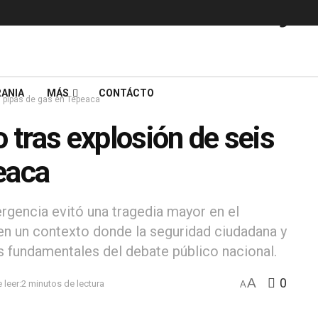
ANIA
MÁS
CONTÁCTO
is pipas de gas en Tepeaca
o tras explosión de seis
eaca
rgencia evitó una tragedia mayor en el
 en un contexto donde la seguridad ciudadana y
res fundamentales del debate público nacional.
A
0
leer:2 minutos de lectura
A