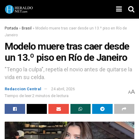
Portada
»
Brasil
»
Modelo muere tras caer desde un 13.º piso en Río de
Janeiro
Modelo muere tras caer desde
un 13.º piso en Río de Janeiro
"Tengo la culpa", repetía el novio antes de quitarse la
vida en su celda.
Redaccion Central
24 abril, 2026
A
A
Tiempo de leer:2 minutos de lectura