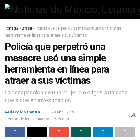
Portada
»
Brasil
»
Policía que perpetró una masacre usó una simple
herramienta en línea para atraer a sus víctimas
Policía que perpetró una
masacre usó una simple
herramienta en línea para
atraer a sus víctimas
La desaparición de una mujer dio origen a un caso
que sigue en investigación.
Redaccion Central
24 abril, 2026
A
A
Tiempo de leer:2 minutos de lectura