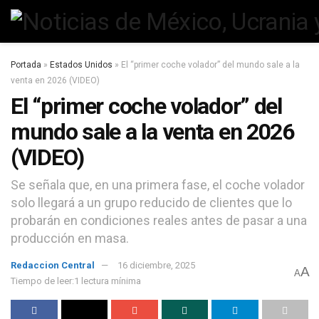
Portada
»
Estados Unidos
»
El “primer coche volador” del mundo sale a la
venta en 2026 (VIDEO)
El “primer coche volador” del
mundo sale a la venta en 2026
(VIDEO)
Se señala que, en una primera fase, el coche volador
solo llegará a un grupo reducido de clientes que lo
probarán en condiciones reales antes de pasar a una
producción en masa.
Redaccion Central
16 diciembre, 2025
A
A
Tiempo de leer:1 lectura mínima