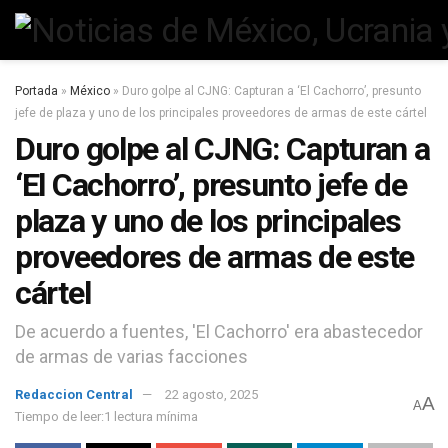
Portada
»
México
»
Duro golpe al CJNG: Capturan a ‘El Cachorro’, presunto
jefe de plaza y uno de los principales proveedores de armas de este cártel
Duro golpe al CJNG: Capturan a
‘El Cachorro’, presunto jefe de
plaza y uno de los principales
proveedores de armas de este
cártel
De acuerdo a fuentes, 'El Cachorro' era abastecedor
de armas de varias facciones
Redaccion Central
22 agosto, 2025
A
A
Tiempo de leer:1 lectura mínima