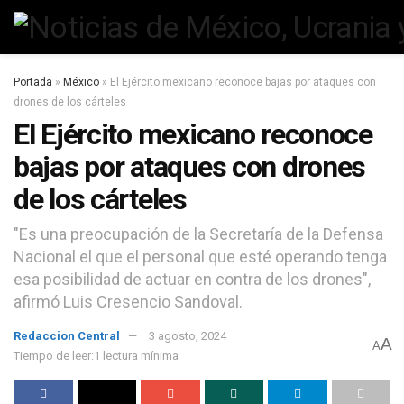
Portada
»
México
»
El Ejército mexicano reconoce bajas por ataques con
drones de los cárteles
El Ejército mexicano reconoce
bajas por ataques con drones
de los cárteles
"Es una preocupación de la Secretaría de la Defensa
Nacional el que el personal que esté operando tenga
esa posibilidad de actuar en contra de los drones",
afirmó Luis Cresencio Sandoval.
Redaccion Central
3 agosto, 2024
A
A
Tiempo de leer:1 lectura mínima