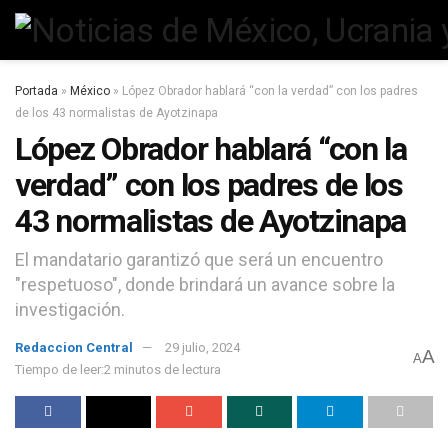
Portada
»
México
»
López Obrador hablará “con la verdad” con los padres
de los 43 normalistas de Ayotzinapa
López Obrador hablará “con la
verdad” con los padres de los
43 normalistas de Ayotzinapa
El mandatario garantizó que será un encuentro
"respetuoso", donde brindará un avance sobre la
investigación.
Redaccion Central
29 julio, 2024
A
A
Tiempo de leer:2 minutos de lectura