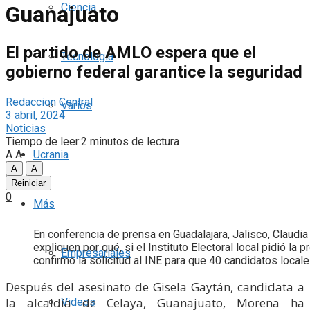
Ciencia
Guanajuato
El partido de AMLO espera que el
Tecnología
gobierno federal garantice la seguridad
Redaccion Central
Varios
3 abril, 2024
Noticias
Tiempo de leer:2 minutos de lectura
A
A
Ucrania
A
A
Reiniciar
0
Más
En conferencia de prensa en Guadalajara, Jalisco, Claudi
expliquen por qué, si el Instituto Electoral local pidió la
Empresariales
confirmó la solicitud al INE para que 40 candidatos local
Después del asesinato de Gisela Gaytán, candidata a
la alcaldía de Celaya, Guanajuato, Morena ha
Videos