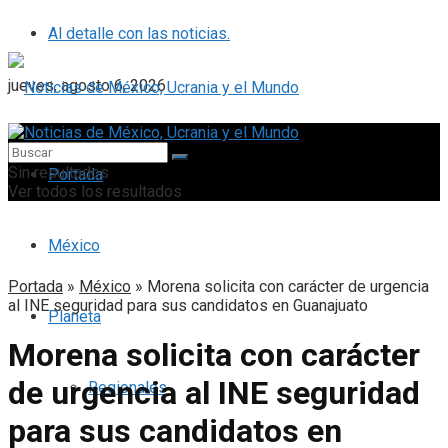
Al detalle con las noticias.
jueves, agosto 6, 2026
Sin resultados
Portada
Ver todos los resultados
México
Portada
»
México
»
Morena solicita con carácter de urgencia
al INE seguridad para sus candidatos en Guanajuato
Planeta
Morena solicita con carácter
de urgencia al INE seguridad
Regionales
para sus candidatos en