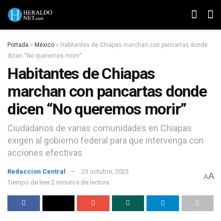
Portada
»
México
»
Habitantes de Chiapas marchan con pancartas donde
dicen “No queremos morir”
Habitantes de Chiapas
marchan con pancartas donde
dicen “No queremos morir”
Ciudadanos de varias comunidades en Chiapas
exigen al gobierno federal para que intervenga con
acciones efectivas
Redaccion Central
23 octubre, 2023
A
A
Tiempo de leer:2 minutos de lectura