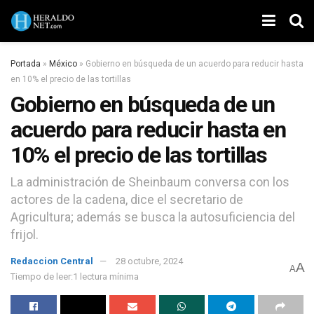
Portada
»
México
»
Gobierno en búsqueda de un acuerdo para reducir hasta
en 10% el precio de las tortillas
Gobierno en búsqueda de un
acuerdo para reducir hasta en
10% el precio de las tortillas
La administración de Sheinbaum conversa con los
actores de la cadena, dice el secretario de
Agricultura; además se busca la autosuficiencia del
frijol.
Redaccion Central
28 octubre, 2024
A
A
Tiempo de leer:1 lectura mínima