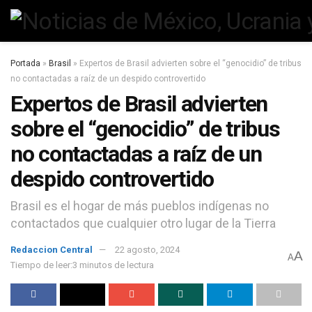
Portada
»
Brasil
»
Expertos de Brasil advierten sobre el “genocidio” de tribus
no contactadas a raíz de un despido controvertido
Expertos de Brasil advierten
sobre el “genocidio” de tribus
no contactadas a raíz de un
despido controvertido
Brasil es el hogar de más pueblos indígenas no
contactados que cualquier otro lugar de la Tierra
Redaccion Central
22 agosto, 2024
A
A
Tiempo de leer:3 minutos de lectura