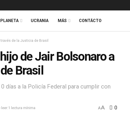
PLANETA
UCRANIA
MÁS
CONTÁCTO
 través de la Justicia de Brasil
 hijo de Jair Bolsonaro a
 de Brasil
 días a la Policía Federal para cumplir con
A
0
leer:1 lectura mínima
A