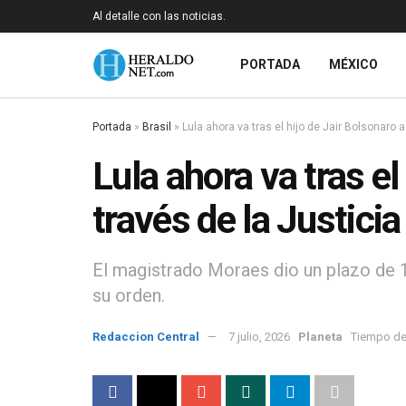
Al detalle con las noticias.
PORTADA
MÉXICO
Portada
»
Brasil
»
Lula ahora va tras el hijo de Jair Bolsonaro a
Lula ahora va tras el
través de la Justicia
El magistrado Moraes dio un plazo de 10
su orden.
Redaccion Central
7 julio, 2026
Planeta
Tiempo de 