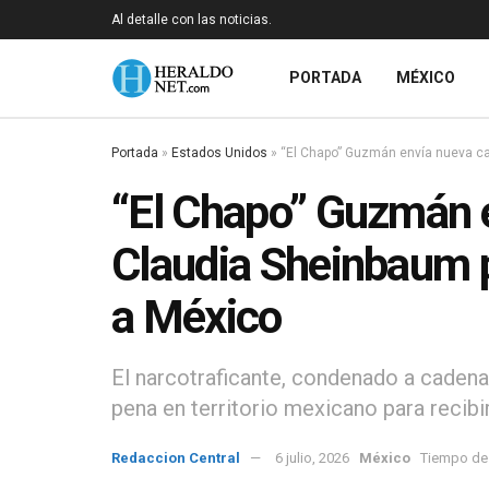
Al detalle con las noticias.
PORTADA
MÉXICO
Portada
»
Estados Unidos
»
“El Chapo” Guzmán envía nueva ca
“El Chapo” Guzmán e
Claudia Sheinbaum p
a México
El narcotraficante, condenado a cadena 
pena en territorio mexicano para recibir
Redaccion Central
6 julio, 2026
México
Tiempo de 