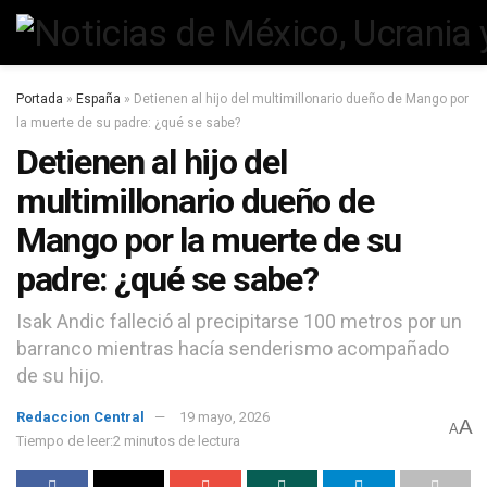
Portada
»
España
»
Detienen al hijo del multimillonario dueño de Mango por
la muerte de su padre: ¿qué se sabe?
Detienen al hijo del
multimillonario dueño de
Mango por la muerte de su
padre: ¿qué se sabe?
Isak Andic falleció al precipitarse 100 metros por un
barranco mientras hacía senderismo acompañado
de su hijo.
Redaccion Central
19 mayo, 2026
A
A
Tiempo de leer:2 minutos de lectura