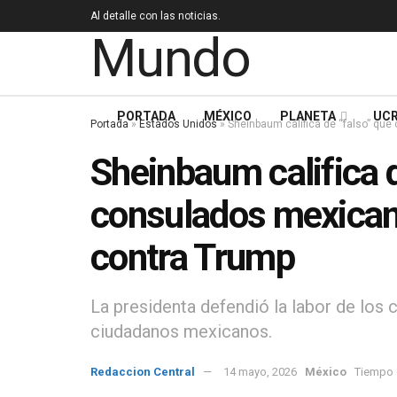
Al detalle con las noticias.
PORTADA
MÉXICO
PLANETA
UCR
Portada
»
Estados Unidos
»
Sheinbaum califica de “falso” qu
Sheinbaum califica d
consulados mexican
contra Trump
La presidenta defendió la labor de los
ciudadanos mexicanos.
Redaccion Central
14 mayo, 2026
México
Tiempo d