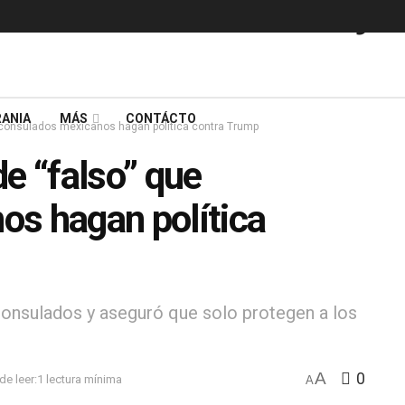
ANIA
MÁS
CONTÁCTO
e consulados mexicanos hagan política contra Trump
e “falso” que
os hagan política
 consulados y aseguró que solo protegen a los
A
0
e leer:1 lectura mínima
A