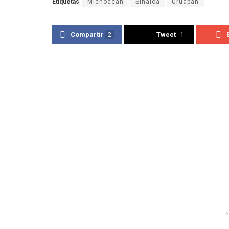
Etiquetas
Michoacan
Sinaloa
Uruapan
Compartir
2
Tweet
1