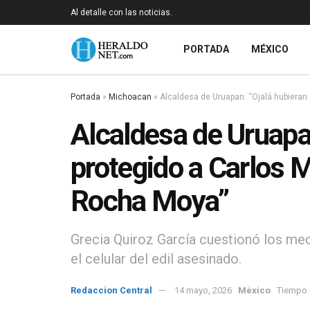
Al detalle con las noticias.
PORTADA
MÉXICO
Portada
»
Michoacan
»
Alcaldesa de Uruapan: “Ojalá hubiera
Alcaldesa de Uruapa
protegido a Carlos
Rocha Moya”
Grecia Quiroz García cuestionó los me
el celular del edil asesinado.
Redaccion Central
14 mayo, 2026
México
Tiempo d