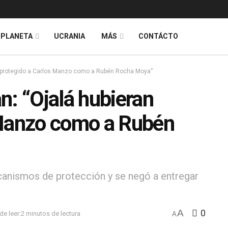
PLANETA
UCRANIA
MÁS
CONTÁCTO
n protegido a Carlos Manzo como a Rubén Rocha Moya”
n: “Ojalá hubieran
 Manzo como a Rubén
canismos de protección y se negó a entregar
A
0
e leer:2 minutos de lectura
A