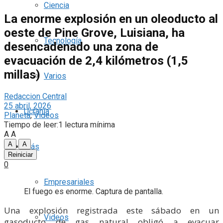
Ciencia
La enorme explosión en un oleoducto al
oeste de Pine Grove, Luisiana, ha
Tecnología
desencadenado una zona de
evacuación de 2,4 kilómetros (1,5
millas)
Varios
Redaccion Central
25 abril, 2026
Ucrania
Planeta
,
Videos
Tiempo de leer:1 lectura mínima
A
A
A
A
Más
Reiniciar
0
Empresariales
El fuego es enorme. Captura de pantalla.
Una explosión registrada este sábado en un
Videos
gasoducto de gas natural obligó a evacuar