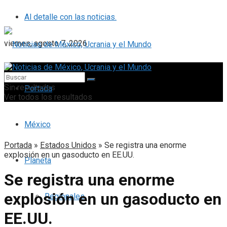
Al detalle con las noticias.
viernes, agosto 7, 2026
Sin resultados
Portada
Ver todos los resultados
México
Portada
»
Estados Unidos
»
Se registra una enorme
explosión en un gasoducto en EE.UU.
Planeta
Se registra una enorme
explosión en un gasoducto en
Regionales
EE.UU.