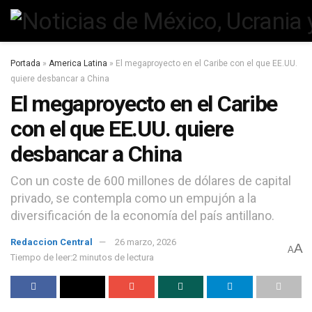
Portada
»
America Latina
»
El megaproyecto en el Caribe con el que EE.UU.
quiere desbancar a China
El megaproyecto en el Caribe
con el que EE.UU. quiere
desbancar a China
Con un coste de 600 millones de dólares de capital
privado, se contempla como un empujón a la
diversificación de la economía del país antillano.
Redaccion Central
26 marzo, 2026
A
A
Tiempo de leer:2 minutos de lectura