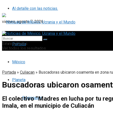
Al detalle con las noticias.
viernes, agosto 7, 2026
Sin resultados
Portada
Ver todos los resultados
México
Portada
»
Culiacan
»
Buscadoras ubicaron osamenta en zona rur
Planeta
Buscadoras ubicaron osamenta
El colectivo “Madres en lucha por tu r
Regionales
Imala, en el municipio de Culiacán