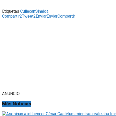
Etiquetas
Culiacan
Sinaloa
Compartir
2
Tweet
2
Enviar
Enviar
Compartir
ANUNCIO
Más Noticias