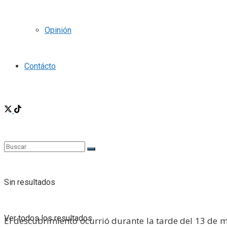
Opinión
Contácto
Sin resultados
Ver todos los resultados
El descubrimiento ocurrió durante la tarde del 13 de m