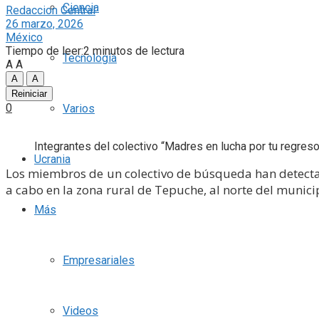
Ciencia
Redaccion Central
26 marzo, 2026
México
Tiempo de leer:2 minutos de lectura
Tecnología
A
A
A
A
Reiniciar
0
Varios
Integrantes del colectivo “Madres en lucha por tu regres
Ucrania
Los miembros de un colectivo de búsqueda han detect
a cabo en la zona rural de Tepuche, al norte del munici
Más
Empresariales
Videos