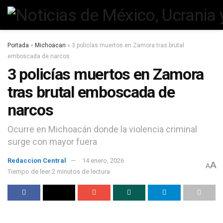
Portada
»
Michoacan
»
3 policías muertos en Zamora tras brutal
emboscada de narcos
3 policías muertos en Zamora
tras brutal emboscada de
narcos
Ocurre en Michoacán donde la violencia criminal
surge con mayor fuera
Redaccion Central
14 enero, 2026
A
A
Tiempo de leer:2 minutos de lectura