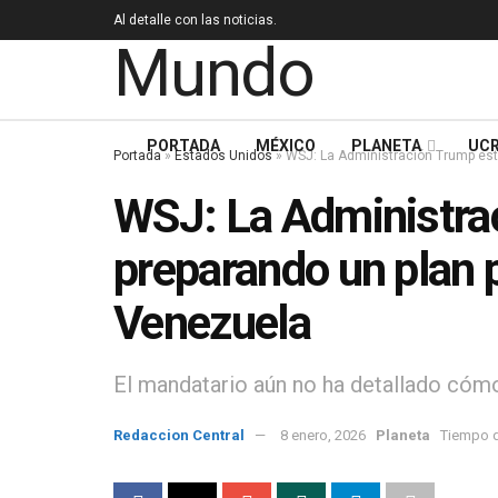
Al detalle con las noticias.
PORTADA
MÉXICO
PLANETA
UCR
Portada
»
Estados Unidos
»
WSJ: La Administración Trump est
WSJ: La Administra
preparando un plan 
Venezuela
El mandatario aún no ha detallado cómo
Redaccion Central
8 enero, 2026
Planeta
Tiempo d