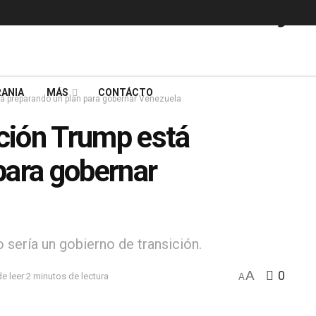
ANIA
MÁS
CONTÁCTO
á preparando un plan para gobernar Venezuela
ción Trump está
para gobernar
 sería un gobierno de transición.
A
0
e leer:2 minutos de lectura
A