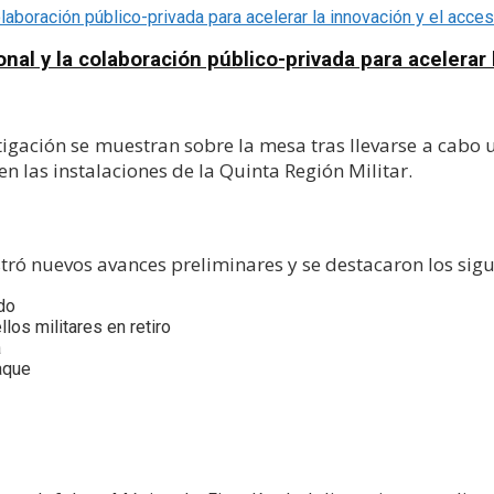
al y la colaboración público-privada para acelerar l
stigación se muestran sobre la mesa tras llevarse a cabo
en las instalaciones de la Quinta Región Militar.
tró nuevos avances preliminares y se destacaron los sigu
do
los militares en retiro
a
aque