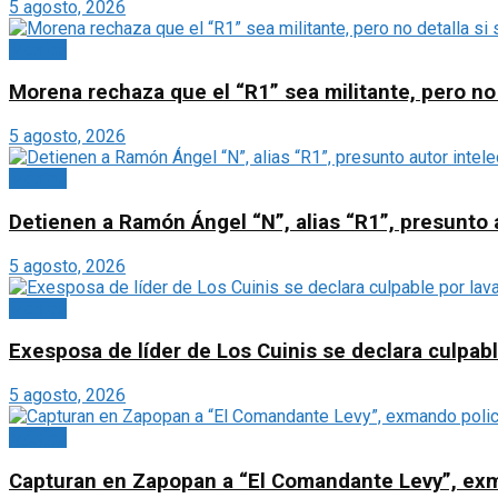
5 agosto, 2026
México
Morena rechaza que el “R1” sea militante, pero no 
5 agosto, 2026
México
Detienen a Ramón Ángel “N”, alias “R1”, presunto a
5 agosto, 2026
México
Exesposa de líder de Los Cuinis se declara culpabl
5 agosto, 2026
México
Capturan en Zapopan a “El Comandante Levy”, exma