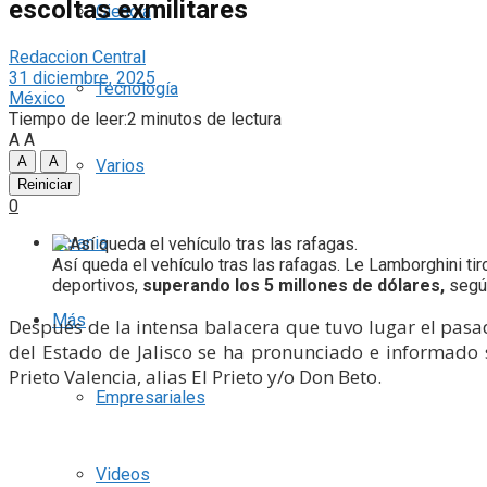
escoltas exmilitares
Ciencia
Redaccion Central
31 diciembre, 2025
Tecnología
México
Tiempo de leer:2 minutos de lectura
A
A
A
A
Varios
Reiniciar
0
Ucrania
Así queda el vehículo tras las rafagas. Le Lamborghini ti
deportivos,
superando los 5 millones de dólares,
segú
Más
Después de la intensa balacera que tuvo lugar el pasad
del Estado de Jalisco se ha pronunciado e informado s
Prieto Valencia, alias El Prieto y/o Don Beto.
Empresariales
Videos