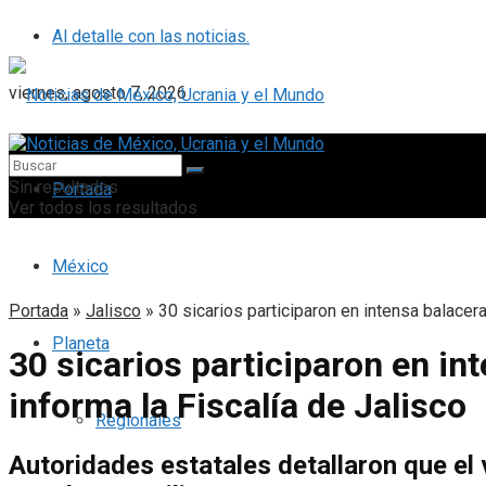
Al detalle con las noticias.
viernes, agosto 7, 2026
Sin resultados
Portada
Ver todos los resultados
México
Portada
»
Jalisco
»
30 sicarios participaron en intensa balacer
Planeta
30 sicarios participaron en i
informa la Fiscalía de Jalisco
Regionales
Autoridades estatales detallaron que el