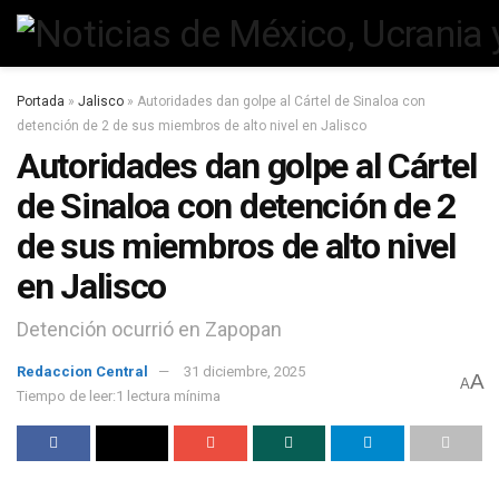
Portada
»
Jalisco
»
Autoridades dan golpe al Cártel de Sinaloa con
detención de 2 de sus miembros de alto nivel en Jalisco
Autoridades dan golpe al Cártel
de Sinaloa con detención de 2
de sus miembros de alto nivel
en Jalisco
Detención ocurrió en Zapopan
Redaccion Central
31 diciembre, 2025
A
A
Tiempo de leer:1 lectura mínima