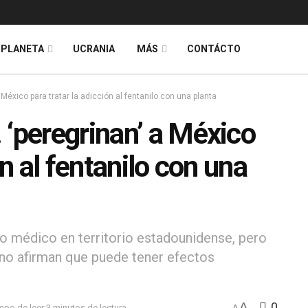
PLANETA
UCRANIA
MÁS
CONTÁCTO
México para tratar la adicción al fentanilo con una planta
 ‘peregrinan’ a México
ón al fentanilo con una
so médico en territorio estadounidense, pero
cano afirman que puede tener efectos
A
0
mpo de leer:3 minutos de lectura