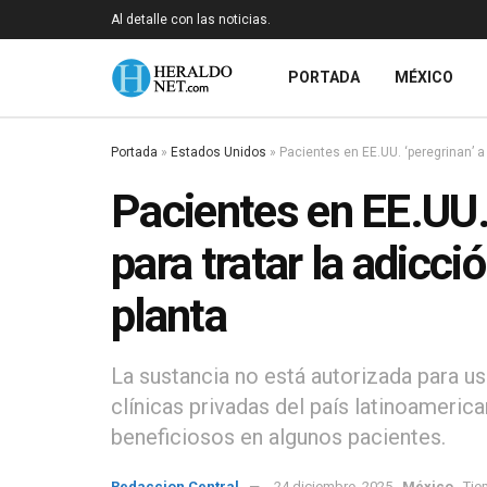
Al detalle con las noticias.
PORTADA
MÉXICO
Portada
»
Estados Unidos
»
Pacientes en EE.UU. ‘peregrinan’ a 
Pacientes en EE.UU.
para tratar la adicci
planta
La sustancia no está autorizada para u
clínicas privadas del país latinoameri
beneficiosos en algunos pacientes.
Redaccion Central
24 diciembre, 2025
México
Tie