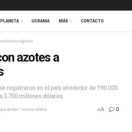
PLANETA
UCRANIA
MÁS
CONTÁCTO
estafadores digitales
con azotes a
s
se registraron en el país alrededor de 190.000
a 3.700 millones dólares.
A
0
po de leer:1 lectura mínima
A