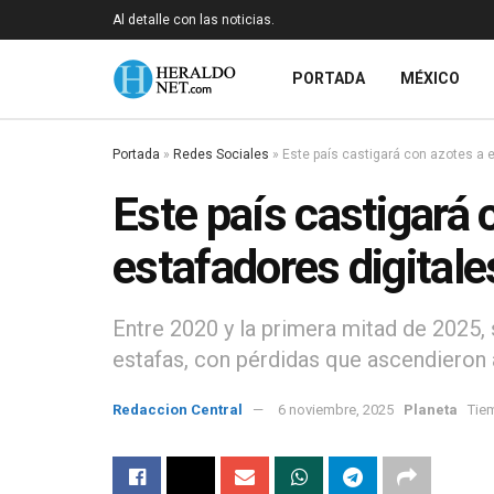
Al detalle con las noticias.
PORTADA
MÉXICO
Portada
»
Redes Sociales
»
Este país castigará con azotes a 
Este país castigará 
estafadores digitale
Entre 2020 y la primera mitad de 2025, 
estafas, con pérdidas que ascendieron 
Redaccion Central
6 noviembre, 2025
Planeta
Tiem