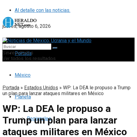
Al detalle con las noticias.
jueves, agosto 6, 2026
Sin resultados
Portada
Ver todos los resultados
México
Portada
»
Estados Unidos
»
WP: La DEA le propuso a Trump
un plan para lanzar ataques militares en México
Planeta
WP: La DEA le propuso a
Trump un plan para lanzar
Regionales
ataques militares en México