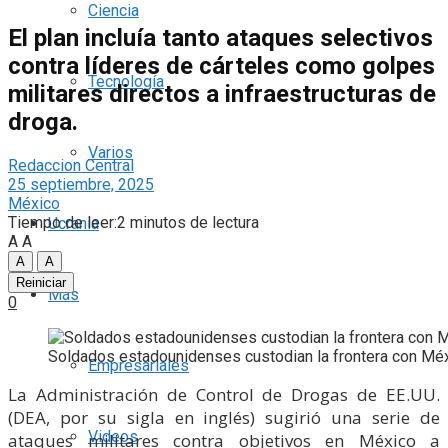
Ciencia
El plan incluía tanto ataques selectivos
contra líderes de cárteles como golpes
Tecnología
militares directos a infraestructuras de
droga.
Varios
Redaccion Central
25 septiembre, 2025
México
Tiempo de leer:2 minutos de lectura
Ucrania
A
A
A
A
Reiniciar
Más
0
Soldados estadounidenses custodian la frontera con Méx
Empresariales
La Administración de Control de Drogas de EE.UU.
(DEA, por su sigla en inglés) sugirió una serie de
Videos
ataques militares contra objetivos en México a