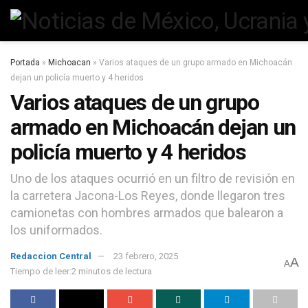
Portada
»
Michoacan
»
Varios ataques de un grupo armado en Michoacán
dejan un policía muerto y 4 heridos
Varios ataques de un grupo
armado en Michoacán dejan un
policía muerto y 4 heridos
Uno de los ataques ocurrió en un filtro de revisión en
la carretera Jacona-Los Reyes, donde llegaron tres
camionetas con hombres armados que balearon a
los uniformados.
Redaccion Central
23 febrero, 2025
A
A
Tiempo de leer:2 minutos de lectura