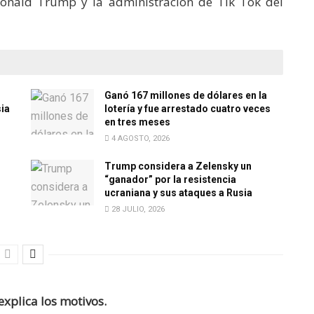
Donald Trump y la administración de Tik Tok del
Ganó 167 millones de dólares en la
sia
lotería y fue arrestado cuatro veces
en tres meses
4 AGOSTO, 2026
Trump considera a Zelensky un
“ganador” por la resistencia
ucraniana y sus ataques a Rusia
28 JULIO, 2026
explica los motivos.