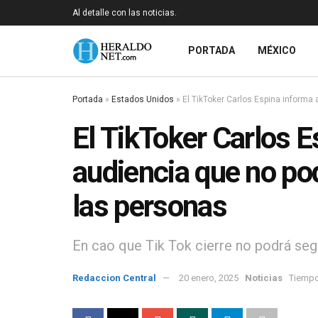
Al detalle con las noticias.
PORTADA
MÉXICO
Portada
»
Estados Unidos
»
El TikToker Carlos Espina informa
El TikToker Carlos E
audiencia que no po
las personas
En cao que Tik Tok cierre no podrá se
Redaccion Central
20 enero, 2025
Noticias
Tiempo