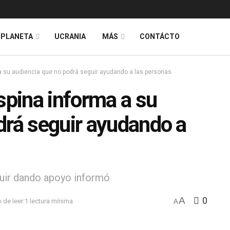
PLANETA
UCRANIA
MÁS
CONTÁCTO
 a su audiencia que no podrá seguir ayudando a las personas
spina informa a su
drá seguir ayudando a
guir dando apoyo informó
A
0
 de leer:1 lectura mínima
A