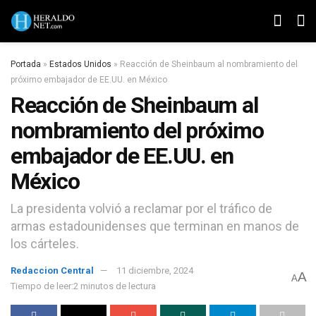
Portada
»
Estados Unidos
»
Reacción de Sheinbaum al nombramiento del
próximo embajador de EE.UU. en México
Reacción de Sheinbaum al
nombramiento del próximo
embajador de EE.UU. en
México
La presidenta volvió a reclamar por el tráfico de
armas estadounidenses que terminan en manos de
los cárteles.
Redaccion Central
11 diciembre, 2024
A
A
Tiempo de leer:2 minutos de lectura