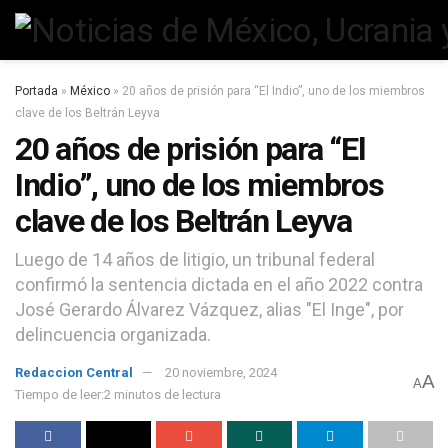
Portada
»
México
»
20 años de prisión para “El Indio”, uno de los miembros
clave de los Beltrán Leyva
20 años de prisión para “El
Indio”, uno de los miembros
clave de los Beltrán Leyva
Luego de 14 años de litigio, un tribunal federal
confirmó la sentencia dictada en el año 2022 contra
José Gerardo Álvarez Vázquez, alias "El Inge", por
delincuencia organizada.
Redaccion Central
20 noviembre, 2024
A
A
Tiempo de leer:2 minutos de lectura