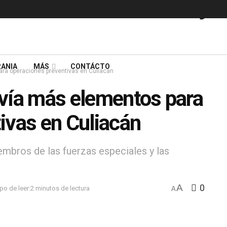
ANIA
MÁS
CONTÁCTO
ra operaciones preventivas en Culiacán
vía más elementos para
ivas en Culiacán
embros de las fuerzas especiales y las
A
0
po de leer:2 minutos de lectura
A