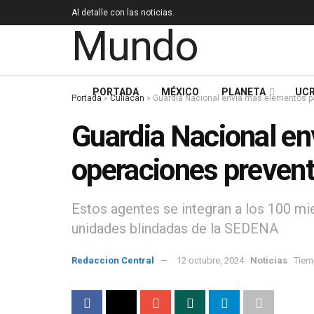
Al detalle con las noticias.
PORTADA
MÉXICO
PLANETA
UCR
Portada
»
Culiacan
»
Guardia Nacional envía más elementos pa
Guardia Nacional en
operaciones prevent
Estos agentes se integran a los 100 mi
unidades blindadas de la SEDENA
Redaccion Central
12 octubre, 2024
Noticias
Tiem