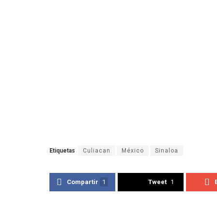
Etiquetas
Culiacan
México
Sinaloa
Compartir
1
Tweet
1