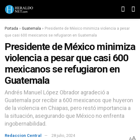
Portada
»
Guatemala
»
Presidente de México minimiza violencia a pesar
que casi 600 mexicanos se refugiaron en Guatemala
Presidente de México minimiza
violencia a pesar que casi 600
mexicanos se refugiaron en
Guatemala
Andrés Manuel López Obrador agradeció a
Guatemala por recibir a 600 mexicanos que huyeron
de la violencia en Chiapas, pero restó importancia a
la situación, asegurando que México no enfrenta
ingobernabilidad.
Redaccion Central
28 julio, 2024
A
A