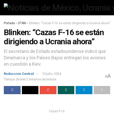
Portada
»
OTAN
»
Blinken: “Cazas F-16 se están dirigiendo a Ucrania ahora”
Blinken: “Cazas F-16 se están
dirigiendo a Ucrania ahora”
El secretario de Estado estadounidense indicó que
Dinamarca y los Países Bajos entregan los aviones
en cuestión a Kiev.
Redaccion Central
10 julio, 2024
A
A
Tiempo de leer:2 minutos de lectura
Cazas F-16.