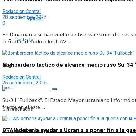
Redaccion Central
28 septiembre, 2025
Opinión
0
En Dinamarca se han vuelto a observar varios drones so
Contácto
cerrados debido a los UAV. ...
Bombardero táctico de alcance medio ruso Su-34 “
Redaccion Central
25 septiembre, 2025
0
Su-34 “Fullback”. El Estado Mayor ucraniano informó qu
frente en el este ...
Sin resultados
OTAN debería ayudar a Ucrania a poner fin a la gu
Ver todos los resultados