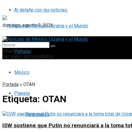
Al detalle con las noticias.
domingo, agosto 9, 2026
Sin resultados
Portada
Ver todos los resultados
México
Portada
»
OTAN
Planeta
Etiqueta:
OTAN
Regionales
ISW sostiene que Putin no renunciará a la toma to