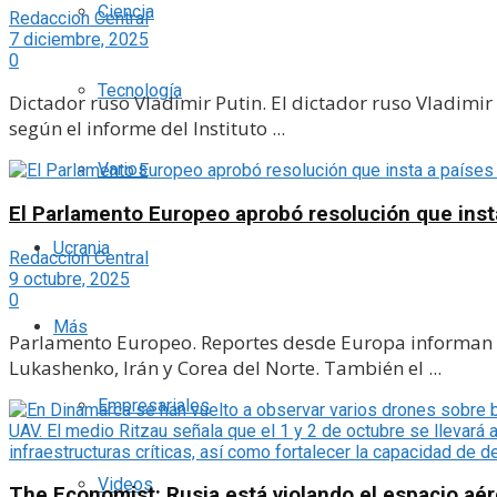
Ciencia
Redaccion Central
7 diciembre, 2025
0
Tecnología
Dictador ruso Vladimir Putin. El dictador ruso Vladimir
según el informe del Instituto ...
Varios
El Parlamento Europeo aprobó resolución que insta
Ucrania
Redaccion Central
9 octubre, 2025
0
Más
Parlamento Europeo. Reportes desde Europa informan qu
Lukashenko, Irán y Corea del Norte. También el ...
Empresariales
Videos
The Economist: Rusia está violando el espacio aé