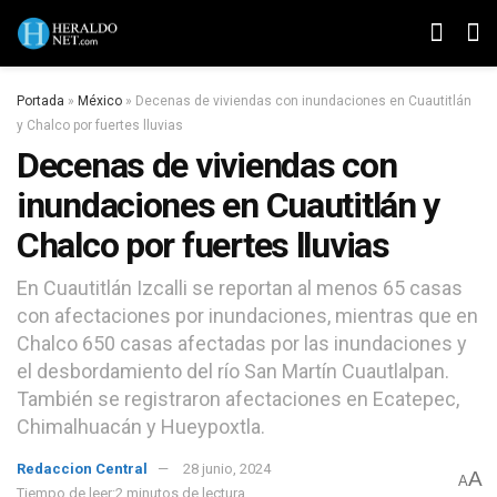
Portada
»
México
»
Decenas de viviendas con inundaciones en Cuautitlán
y Chalco por fuertes lluvias
Decenas de viviendas con
inundaciones en Cuautitlán y
Chalco por fuertes lluvias
En Cuautitlán Izcalli se reportan al menos 65 casas
con afectaciones por inundaciones, mientras que en
Chalco 650 casas afectadas por las inundaciones y
el desbordamiento del río San Martín Cuautlalpan.
También se registraron afectaciones en Ecatepec,
Chimalhuacán y Hueypoxtla.
Redaccion Central
28 junio, 2024
A
A
Tiempo de leer:2 minutos de lectura