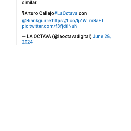
similar.
🎙️Arturo Callejo
#LaOctava
con
@Biankguirre
:
https://t.co/IjZWTm8aFT
pic.twitter.com/f3fjdtINuN
— LA OCTAVA (@laoctavadigital)
June 28,
2024