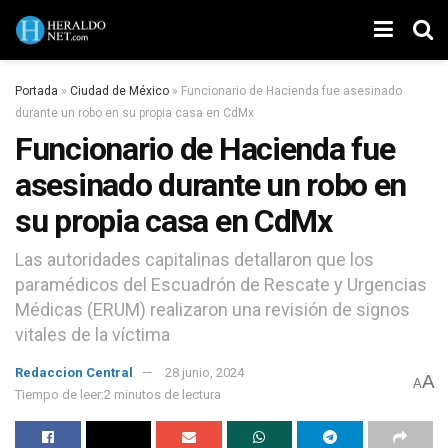
Portada
»
Ciudad de México
»
Funcionario de Hacienda fue asesinado
durante un robo en su propia casa en CdMx
Funcionario de Hacienda fue
asesinado durante un robo en
su propia casa en CdMx
Las autoridades capitalinas detallaron que los
paramédicos del Escuadrón de Rescate y Urgencias
Médicas (ERUM) realizaron una revisión de signos
vitales de la víctima
Redaccion Central
28 junio, 2024
A
A
Tiempo de leer:2 minutos de lectura