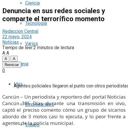
Ciencia
Denuncia en sus redes sociales y
comparte el terrorífico momento
Tecnología
Redaccion Central
22 mayo, 2024
Noticias
Varios
Tiempo de leer:2 minutos de lectura
A
A
A
A
Ucrania
Reiniciar
0
Más
Agentes policiales llegaron al punto con otros periodistas
Cancún – Un periodista y reportero del portal Noticias
Cancún 365 Días durante una transmisión en vivo,
Empresariales
captó el preciso comento cómo un grupo de sicarios
abordo de 3 motos casi lo ejecuta, y lo peor frente a
agentes de la policía municipal.
Videos