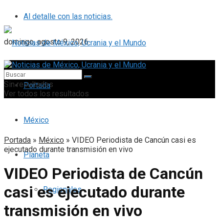
Al detalle con las noticias.
domingo, agosto 9, 2026
Sin resultados
Portada
Ver todos los resultados
México
Portada
»
México
»
VIDEO Periodista de Cancún casi es
ejecutado durante transmisión en vivo
Planeta
VIDEO Periodista de Cancún
casi es ejecutado durante
Regionales
transmisión en vivo