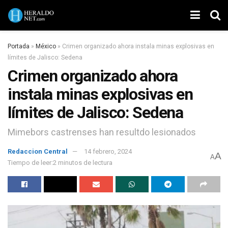
Portada
»
México
»
Crimen organizado ahora instala minas explosivas en
límites de Jalisco: Sedena
Crimen organizado ahora
instala minas explosivas en
límites de Jalisco: Sedena
Mimebors castrenses han resultdo lesionados
Redaccion Central
14 febrero, 2024
A
A
Tiempo de leer:2 minutos de lectura