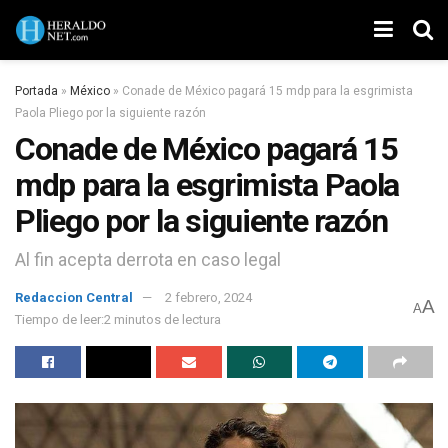
Portada
»
México
»
Conade de México pagará 15 mdp para la esgrimista
Paola Pliego por la siguiente razón
Conade de México pagará 15
mdp para la esgrimista Paola
Pliego por la siguiente razón
Al fin acepta derrota en caso legal
Redaccion Central
2 febrero, 2024
A
A
Tiempo de leer:2 minutos de lectura