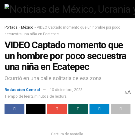
Portada
»
México
»
VIDEO Captado momento que un hombre por poco
secuestra una niña en Ecatepec
VIDEO Captado momento que
un hombre por poco secuestra
una niña en Ecatepec
Ocurrió en una calle solitaria de esa zona
Redaccion Central
10 diciembre, 2023
A
A
Tiempo de leer:2 minutos de lectura
Captura de pantalla.