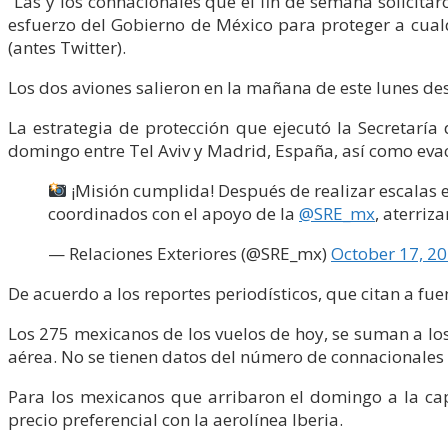
“Las y los connacionales que el fin de semana solicitaro
esfuerzo del Gobierno de México para proteger a cualq
(antes Twitter).
Los dos aviones salieron en la mañana de este lunes des
La estrategia de protección que ejecutó la Secretaría 
domingo entre Tel Aviv y Madrid, España, así como evac
¡Misión cumplida! Después de realizar escalas e
coordinados con el apoyo de la
@SRE_mx
, aterriz
— Relaciones Exteriores (@SRE_mx)
October 17, 2
De acuerdo a los reportes periodísticos, que citan a fu
Los 275 mexicanos de los vuelos de hoy, se suman a lo
aérea. No se tienen datos del número de connacionales q
Para los mexicanos que arribaron el domingo a la ca
precio preferencial con la aerolínea Iberia.