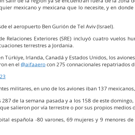
n salir de la región ya se encuentran fuera de la zona de
uier mexicano y mexicana que lo necesite, y en donde 
de el aeropuerto Ben Gurión de Tel Aviv (Israel).
de Relaciones Exteriores (SRE) incluyó cuatro vuelos h
uaciones terrestres a Jordania.
n Türkiye, Irlanda, Canadá y Estados Unidos, los avione
aron en el
@aifaaero
con 275 connacionales repatriados 
023
entes militares, en uno de los aviones iban 137 mexicanos
s 287 de la semana pasada y a los 158 de este domingo,
ue salieron por vía terrestre o por sus propios medios de
pital española -80 varones, 69 mujeres y 9 menores d