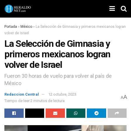
Portada
»
México
»
La Selección de Gimnasia y primeros mexicanos logran
volver de Israel
La Selección de Gimnasia y
primeros mexicanos logran
volver de Israel
Fueron 30 horas de vuelo para volver al país de
México
Redaccion Central
12 octubre, 2023
A
A
Tiempo de leer:2 minutos de lectura