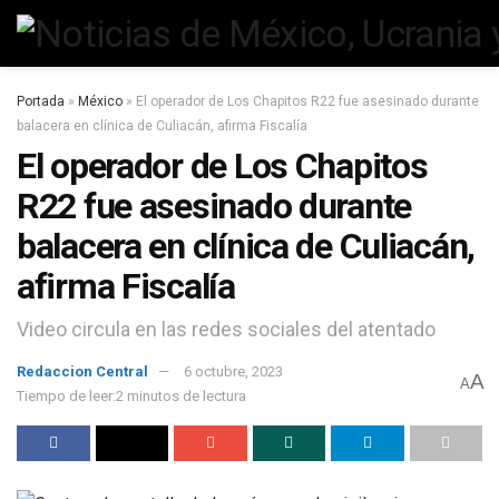
Portada
»
México
»
El operador de Los Chapitos R22 fue asesinado durante
balacera en clínica de Culiacán, afirma Fiscalía
El operador de Los Chapitos
R22 fue asesinado durante
balacera en clínica de Culiacán,
afirma Fiscalía
Video circula en las redes sociales del atentado
Redaccion Central
6 octubre, 2023
A
A
Tiempo de leer:2 minutos de lectura