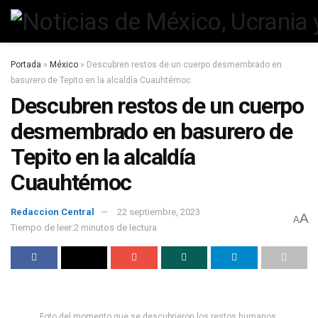
Portada
»
México
»
Descubren restos de un cuerpo desmembrado en
basurero de Tepito en la alcaldía Cuauhtémoc
Descubren restos de un cuerpo
desmembrado en basurero de
Tepito en la alcaldía
Cuauhtémoc
Redaccion Central
22 septiembre, 2023
A
A
Tiempo de leer:2 minutos de lectura
Foto del momento que se descubrieron los restos humanos.